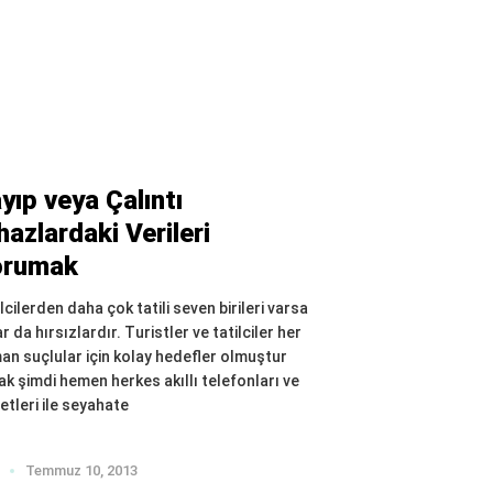
yıp veya Çalıntı
hazlardaki Verileri
orumak
lcilerden daha çok tatili seven birileri varsa
r da hırsızlardır. Turistler ve tatilciler her
an suçlular için kolay hedefler olmuştur
ak şimdi hemen herkes akıllı telefonları ve
etleri ile seyahate
Temmuz 10, 2013