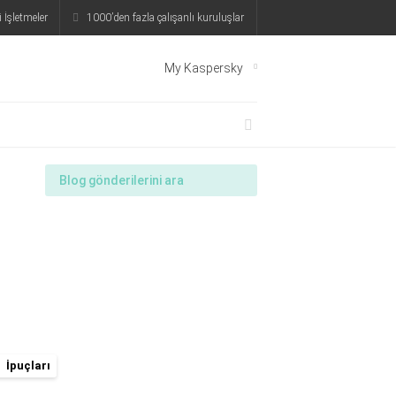
 İşletmeler
1000’den fazla çalışanlı kuruluşlar
My Kaspersky
İpuçları