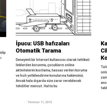
İpucu: USB hafızaları
Ka
Otomatik Tarama
Ci
idip
K
ı
Deneyimli bir Internet kullanıcısı olarak tehlikeli
linklerden korunma, çocukların online
Tati
aktivitelerini kısıtlama, hassas verileri koruma
onla
ve hızlı yetkilendirme konularına hakimsiniz.
zam
Ancak hala dışarda size zarar verebilecek
anc
tehditler mevcut. Hatta bu
tabl
Temmuz 11, 2013