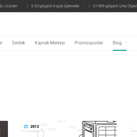
Ev Ürünleri
5-50 çalışanlı Küçük İşletmeler
51-999 çalışanlı Orta Ölçekli
gu
er
Destek
Kaynak Merkezi
Promosyonlar
Blog
2012