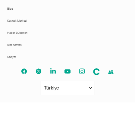
Blog
Kaynak Merkezi
Haber Bültenleri
Site haritası
Kariyer
Türkiye
Kuzey ve Güney Amerika
América Latina