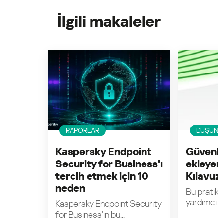
İlgili makaleler
RAPORLAR
DÜŞÜNC
Kaspersky Endpoint
Güvenl
Security for Business'ı
ekleyen
tercih etmek için 10
Kılavu
neden
Bu pratik
yardımcı o
Kaspersky Endpoint Security
for Business'ın bu...