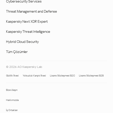
Cybersecurity Services
Threat Management and Defense
Kaspersky Next XDR Expert
Kaspersky Threat Intelligence
Hybrid Cloud Security
Tüm Çözümler
©
2026
AO Kaspersky Lab
Gizlilik İlkesi
Yolsuzluk Karşıtı İlkesi
Lisans Sözleşmesi B2C
Lisans Sözleşmesi B2B
Bize Ulaşın
Hakkımızda
İş Ortakları