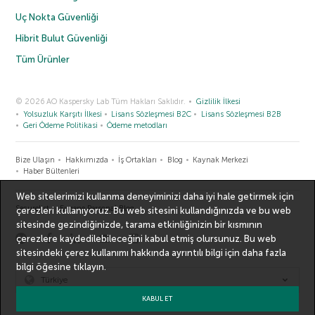
Uç Nokta Güvenliği
Hibrit Bulut Güvenliği
Tüm Ürünler
© 2026 AO Kaspersky Lab Tüm Hakları Saklıdır.
Gizlilik İlkesi
Yolsuzluk Karşıtı İlkesi
Lisans Sözleşmesi B2C
Lisans Sözleşmesi B2B
Geri Ödeme Politikasi
Ödeme metodları
Bize Ulaşın
Hakkımızda
İş Ortakları
Blog
Kaynak Merkezi
Haber Bültenleri
Web sitelerimizi kullanma deneyiminizi daha iyi hale getirmek için
Securelist
Eugene Personal Blog
çerezleri kullanıyoruz. Bu web sitesini kullandığınızda ve bu web
sitesinde gezindiğinizde, tarama etkinliğinizin bir kısmının
çerezlere kaydedilebileceğini kabul etmiş olursunuz. Bu web
sitesindeki çerez kullanımı hakkında ayrıntılı bilgi için
daha fazla
bilgi
öğesine tıklayın.
Türkiye
KABUL ET