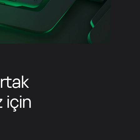
Diğer tüm ülkeler için
Global Web Sitesi
rtak
 için