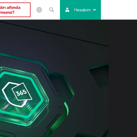
dırı altında
Hesabım
mısınız?
Asya ve Pasifik
Australia
India
Indonesia (Bahasa)
Malaysia - English
Malaysia - Bahasa Melayu
New Zealand
Việt Nam
ไทย (Thailand)
한국 (Korea)
中国 (China)
香港特別行政區 (Hong Kong SAR)
台灣 (Taiwan)
日本語 (Japan)