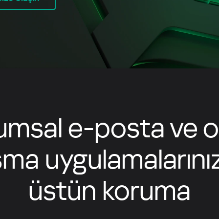
Україна (Ukraine)
umsal e-posta ve o
şma uygulamalarınız
üstün koruma