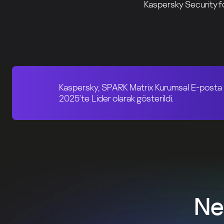
Kaspersky Security fo
Kaspersky, SPARK Matrix Kurumsal E-posta 
2025'te Lider olarak gösterildi.
Ne