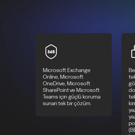
Microsoft Exchange
Be
Online, Microsoft
tek
OneDrive, Microsoft
gö
SharePoint ve Microsoft
do
Teams için güçlü koruma
te
sunan tek bir çözüm.
ki
ya
yaz
po
(B