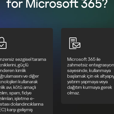
for Microsoft 365?
nzersiz sezgisel tarama
Microsoft 365 ile
niklerini, güçlü
zahmetsiz entegrasyo
nderen kimlik
sayesinde, kullanmaya
ğrulamasını ve diğer
başlamak için ek altyapı
knolojileri kullanarak
yatırım yapmaya veya
mlik avı, kötü amaçlı
dağıtım kurmaya gerek
zılım, spam, fidye
olmaz.
ılımları, işletme e-
stası dolandırıcıklarına
EC) karşı gelişmiş