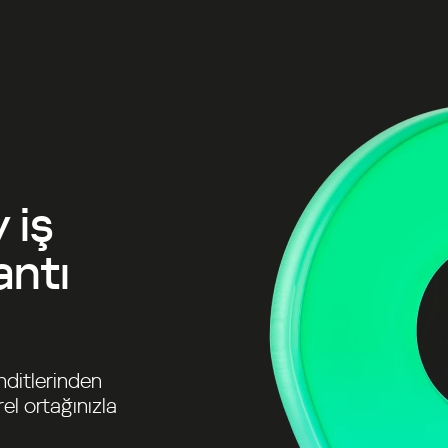
 iş
antı
hditlerinden
el ortağınızla