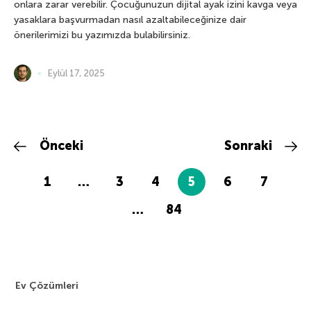
onlara zarar verebilir. Çocuğunuzun dijital ayak izini kavga veya
yasaklara başvurmadan nasıl azaltabileceğinize dair
önerilerimizi bu yazımızda bulabilirsiniz.
Eylül 17, 2025
Önceki
Sonraki
1
…
3
4
5
6
7
…
84
Ev Çözümleri