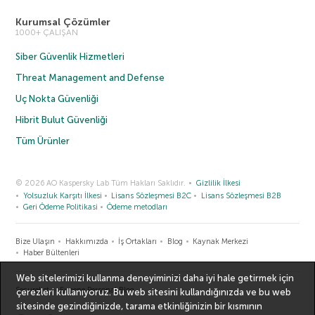
Kurumsal Çözümler
1000+ ÇALIŞAN
Siber Güvenlik Hizmetleri
Threat Management and Defense
Uç Nokta Güvenliği
Hibrit Bulut Güvenliği
Tüm Ürünler
© 2026 AO Kaspersky Lab Tüm Hakları Saklıdır.
Gizlilik İlkesi
Yolsuzluk Karşıtı İlkesi
Lisans Sözleşmesi B2C
Lisans Sözleşmesi B2B
Geri Ödeme Politikasi
Ödeme metodları
Bize Ulaşın
Hakkımızda
İş Ortakları
Blog
Kaynak Merkezi
Haber Bültenleri
Web sitelerimizi kullanma deneyiminizi daha iyi hale getirmek için
Securelist
Eugene Personal Blog
çerezleri kullanıyoruz. Bu web sitesini kullandığınızda ve bu web
sitesinde gezindiğinizde, tarama etkinliğinizin bir kısmının