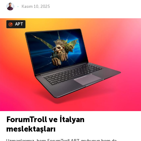
Kasım 10, 2025
APT
ForumTroll ve İtalyan
meslektaşları
Uzmanlarımız, hem ForumTroll APT grubunun hem de