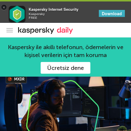
×
Kaspersky Internet Security
Download
Kaspersky
FREE
Kaspersky Resmi Blogu
Kaspersky ile akıllı telefonun, ödemelerin ve
kişisel verilerin için tam koruma
1760 haberler
Ücretsiz dene
MXDR